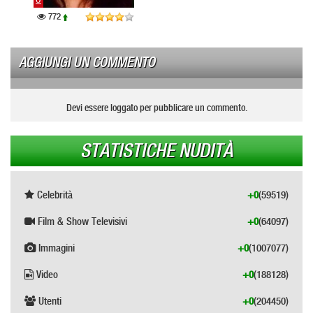
772
AGGIUNGI UN COMMENTO
Devi essere loggato per pubblicare un commento.
STATISTICHE NUDITÀ
Celebrità
+0
(59519)
Film & Show Televisivi
+0
(64097)
Immagini
+0
(1007077)
Video
+0
(188128)
Utenti
+0
(204450)