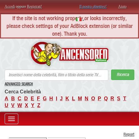
Accedi
oppure
Registrati!
Il nostro obiettivo!
Aiuto
If the site is not working properly or looks incorrectly,
please check settings of your AdBlock extension (or similar
one). Thank you.
AN
Ricerca
ADVANCED SEARCH
Cerca Celebrità
A
B
C
D
E
F
G
H
I
J
K
L
M
N
O
P
Q
R
S
T
U
V
W
X
Y
Z
Toggle
Report
navigation