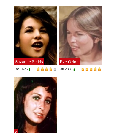
Suzanne Fields
Eve Orlon
3675
2858
0