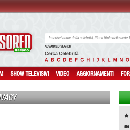
ANCENSORED - Celebrità Nude Incensurate
ADVANCED SEARCH
Cerca Celebrità
A
B
C
D
E
F
G
H
I
J
K
L
M
N
O
LM
SHOW TELEVISIVI
VIDEO
AGGIORNAMENTI
FO
IVACY