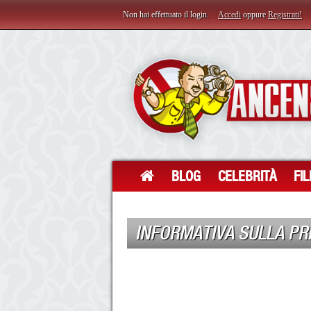
Non hai effettuato il login.
Accedi
oppure
Registrati!
BLOG
CELEBRITÀ
FI
INFORMATIVA SULLA PR