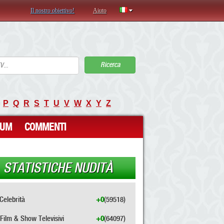
Il nostro obiettivo!
Aiuto
Ricerca
P
Q
R
S
T
U
V
W
X
Y
Z
RUM
COMMENTI
STATISTICHE NUDITÀ
Celebrità
+0
(59518)
Film & Show Televisivi
+0
(64097)