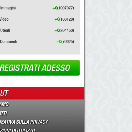
Immagini
+0
(1007077)
Video
+0
(188128)
Utenti
+0
(204450)
Commenti
+0
(76625)
REGISTRATI ADESSO
UT
IAMO
TTI
MATIVA SULLA PRIVACY
IONI DI UTILIZZO