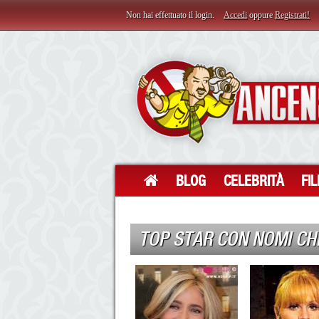
Non hai effettuato il login.
Accedi
oppure
Registrati!
BLOG
CELEBRITÀ
FI
TOP STAR CON NOMI CHE