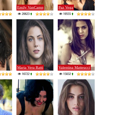
Emily VanCamp
Paz Vega
20623
19555
Maria Vera Ratti
Valentina Matteucci
16722
15832