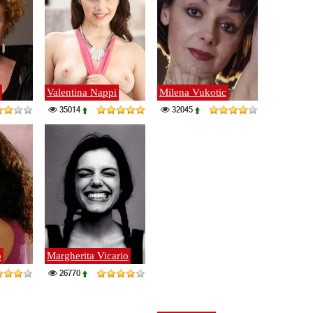
Valentina Nappi
Milena Vukotic
35014
32045
o
Margherita Vicario
26770