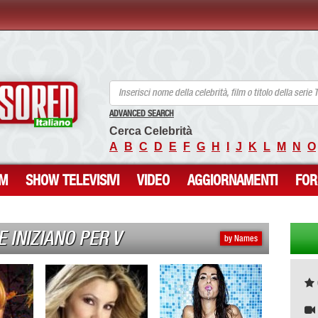
ANCENSORED - Celebrità Nude Incensurate
ADVANCED SEARCH
Cerca Celebrità
A
B
C
D
E
F
G
H
I
J
K
L
M
N
O
LM
SHOW TELEVISIVI
VIDEO
AGGIORNAMENTI
FO
 INIZIANO PER V
by Names