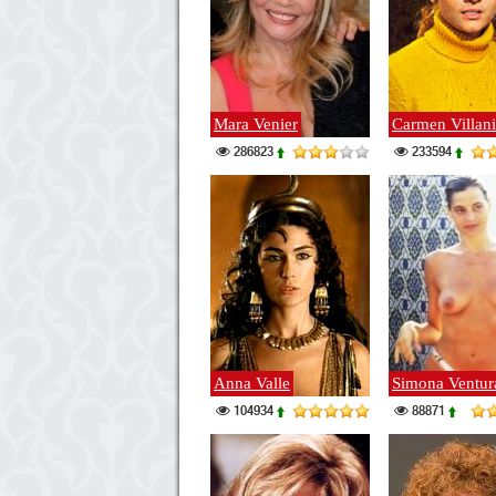
Mara Venier
Carmen Villani
286823
233594
Anna Valle
Simona Ventur
104934
88871