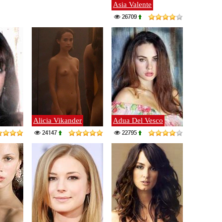
Asia Valente
26709
Alicia Vikander
Adua Del Vesco
24147
22795