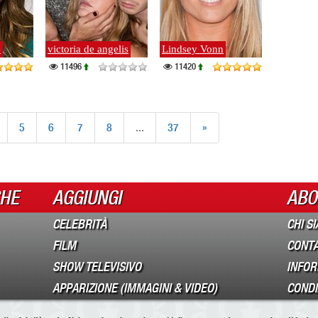
e
victoria de angelis
Lindsey Vonn
11496
11420
5
6
7
8
...
37
»
CHE
AGGIUNGI
ABO
CELEBRITÀ
CHI S
FILM
CONTA
SHOW TELEVISIVO
INFOR
APPARIZIONE (IMMAGINI & VIDEO)
CONDIZ