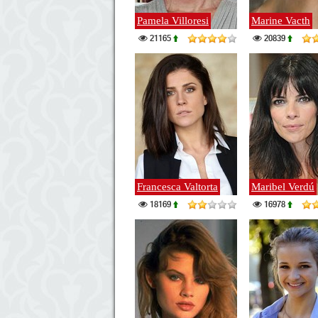
Pamela Villoresi
Marine Vacth
21165
20839
Francesca Valtorta
Maribel Verdú
18169
16978