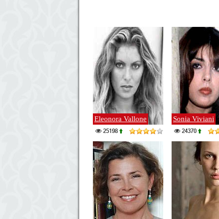
Eleonora Vallone
Sonia Viviani
25198
24370