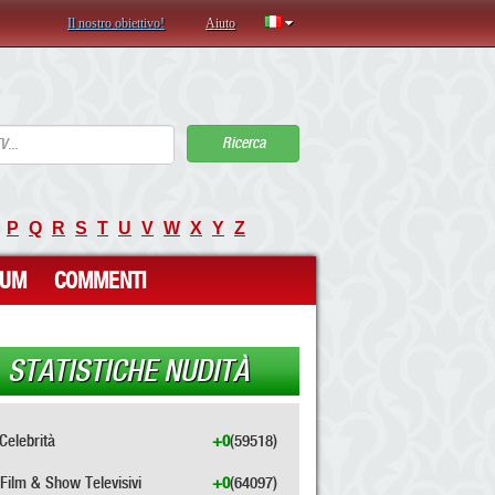
Il nostro obiettivo!
Aiuto
Ricerca
P
Q
R
S
T
U
V
W
X
Y
Z
RUM
COMMENTI
STATISTICHE NUDITÀ
Celebrità
+0
(59518)
Film & Show Televisivi
+0
(64097)