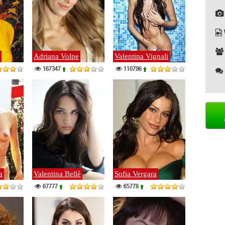
Adriana Volpe
Valentina Vignali
167347
110796
a
Valentina Bellè
Sofia Vergara
67777
65778