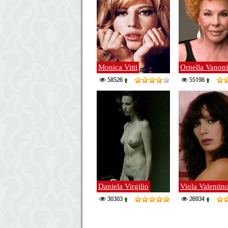
Monica Vitti
Ornella Vanoni
58526
55198
Daniela Virgilio
Viola Valentin
30303
26934