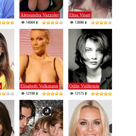
Alessandra Vazzoler
Elisa Visari
14064
13998
a
Elisabeth Volkmann
Odile Vuillemin
12199
12175