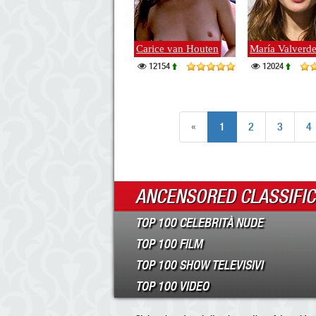
Carice van Houten
María Valverd
12154
12024
«
1
2
3
4
ANCENSORED CLASSIFI
TOP 100 CELEBRITÀ NUDE
TOP 100 FILM
TOP 100 SHOW TELEVISIVI
TOP 100 VIDEO