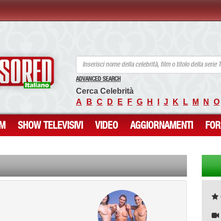
ANCENSORED - Celebrità Nude Incensurate
ADVANCED SEARCH
Cerca Celebrità
A
B
C
D
E
F
G
H
I
J
K
L
M
N
O
LM
SHOW TELEVISIVI
VIDEO
AGGIORNAMENTI
FO