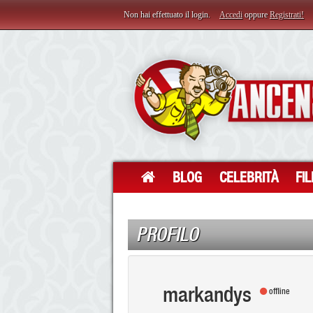
Non hai effettuato il login.
Accedi
oppure
Registrati!
BLOG
CELEBRITÀ
FI
PROFILO
markandys
offline