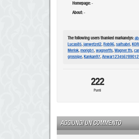
Homepage:
-
About:
-
The following users thanked markandys:
ab
Lucas85
,
janwetzel2
,
Rob96
,
saifsabri
,
KOR
Merlok
,
morigb1
,
wagnertfs
,
Wagner.tfs
,
ca
grosnipe
,
Kankan97
,
Anwar123456789012
222
Punti
AGGIUNGI UN COMMENTO