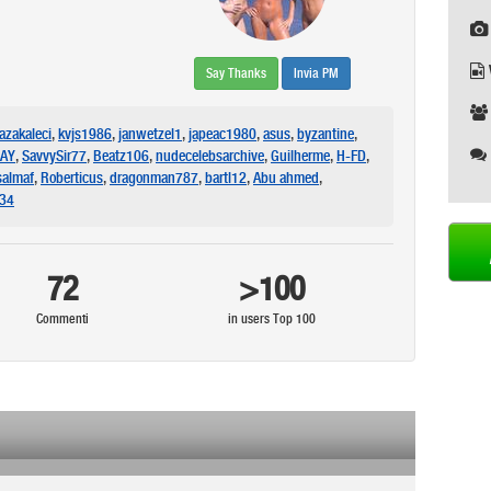
Say Thanks
Invia PM
azakaleci
,
kvjs1986
,
janwetzel1
,
japeac1980
,
asus
,
byzantine
,
AY
,
SavvySir77
,
Beatz106
,
nudecelebsarchive
,
Guilherme
,
H-FD
,
salmaf
,
Roberticus
,
dragonman787
,
bartl12
,
Abu ahmed
,
34
72
>100
Commenti
in users Top 100