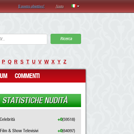
Il nostro obiettivo!
Aiuto
Ricerca
P
Q
R
S
T
U
V
W
X
Y
Z
RUM
COMMENTI
STATISTICHE NUDITÀ
Celebrità
+0
(59518)
Film & Show Televisivi
+0
(64097)