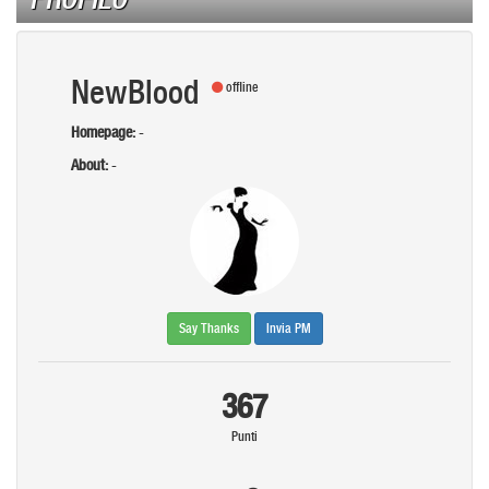
NewBlood
offline
Homepage:
-
About:
-
Say Thanks
Invia PM
367
Punti