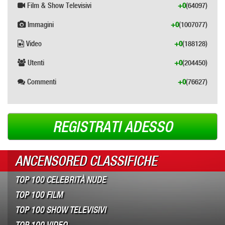
Film & Show Televisivi
+0
(64097)
Immagini
+0
(1007077)
Video
+0
(188128)
Utenti
+0
(204450)
Commenti
+0
(76627)
REGISTRATI ADESSO
ANCENSORED CLASSIFICHE
TOP 100 CELEBRITÀ NUDE
TOP 100 FILM
TOP 100 SHOW TELEVISIVI