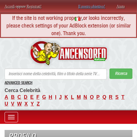
Accedi
oppure
Registrati!
Il nostro obiettivo!
Aiuto
If the site is not working properly or looks incorrectly,
please check settings of your AdBlock extension (or similar
one). Thank you.
AN
Ricerca
ADVANCED SEARCH
Cerca Celebrità
A
B
C
D
E
F
G
H
I
J
K
L
M
N
O
P
Q
R
S
T
U
V
W
X
Y
Z
Toggle
navigation
PROFILO