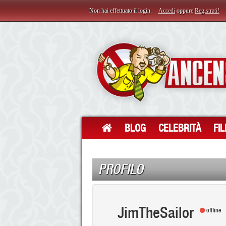
Non hai effettuato il login.
Accedi
oppure
Registrati!
BLOG
CELEBRITÀ
FI
PROFILO
JimTheSailor
offline