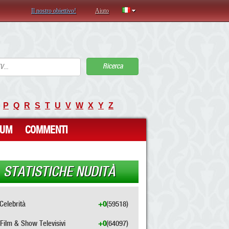
Il nostro obiettivo!
Aiuto
Ricerca
P
Q
R
S
T
U
V
W
X
Y
Z
RUM
COMMENTI
STATISTICHE NUDITÀ
Celebrità
+0
(59518)
Film & Show Televisivi
+0
(64097)