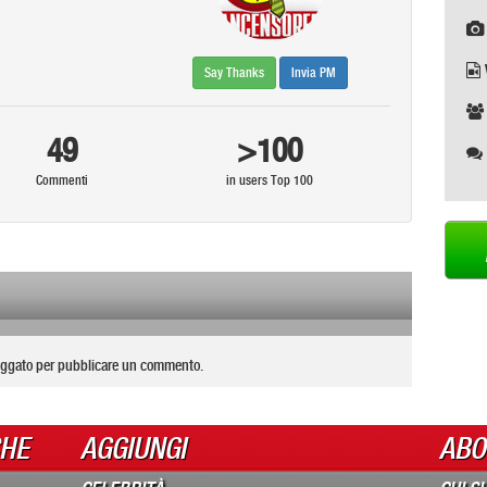
Say Thanks
Invia PM
49
>100
Commenti
in users Top 100
oggato per pubblicare un commento.
CHE
AGGIUNGI
ABO