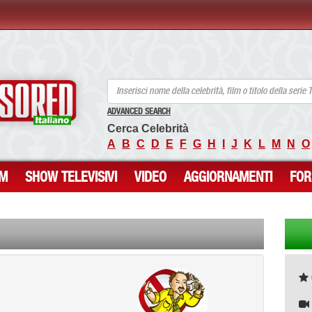
ANCENSORED - Celebrità Nude Incensurate
ADVANCED SEARCH
Cerca Celebrità
A
B
C
D
E
F
G
H
I
J
K
L
M
N
O
LM
SHOW TELEVISIVI
VIDEO
AGGIORNAMENTI
FO