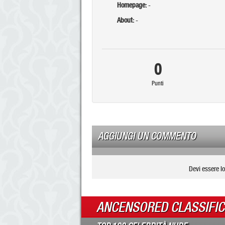
Homepage:
-
About:
-
0
Punti
AGGIUNGI UN COMMENTO
Devi essere l
ANCENSORED CLASSIFI