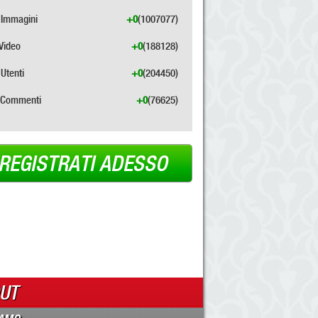
Immagini
+0
(1007077)
Video
+0
(188128)
Utenti
+0
(204450)
Commenti
+0
(76625)
REGISTRATI ADESSO
UT