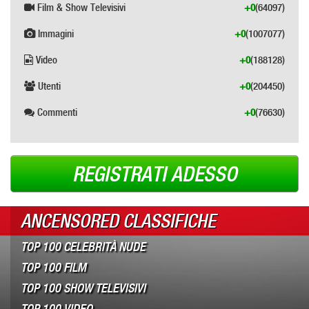
Film & Show Televisivi
+0
(64097)
Immagini
+0
(1007077)
Video
+0
(188128)
Utenti
+0
(204450)
Commenti
+0
(76630)
REGISTRATI ADESSO
ANCENSORED CLASSIFICHE
TOP 100 CELEBRITÀ NUDE
TOP 100 FILM
TOP 100 SHOW TELEVISIVI