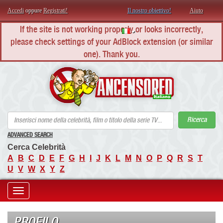
Accedi
oppure
Registrati!
Il nostro obiettivo!
Aiuto
If the site is not working properly or looks incorrectly,
please check settings of your AdBlock extension (or similar
one). Thank you.
AN
Ricerca
ADVANCED SEARCH
Cerca Celebrità
A
B
C
D
E
F
G
H
I
J
K
L
M
N
O
P
Q
R
S
T
U
V
W
X
Y
Z
Toggle
navigation
PROFILO