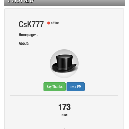
CsK777
offline
Homepage:
-
About:
-
Say Thanks
Invia PM
173
Punti